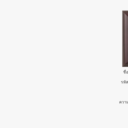
ชื่
รหัส
ความ