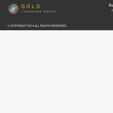
ที
© COPYRIGHT 2014 ALL RIGHTS RESERVED.